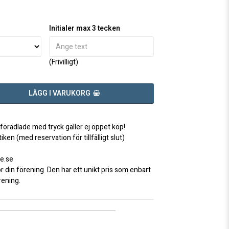
favoritlistan
Initialer max 3 tecken
(Frivilligt)
LÄGG I VARUKORG
 förädlade med tryck gäller ej öppet köp!
iken (med reservation för tillfälligt slut)
e.se
ör din förening. Den har ett unikt pris som enbart
örening.