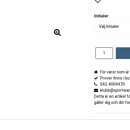
Lägg till i 
Initialer
För varor som är
Prover finns i but
042-4004470
klubb@sportwar
Detta är en artikel f
gäller dig och din f