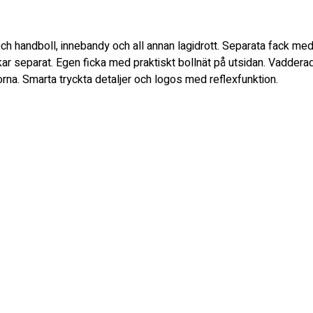
h handboll, innebandy och all annan lagidrott. Separata fack med b
kar separat. Egen ficka med praktiskt bollnät på utsidan. Vaddera
orna. Smarta tryckta detaljer och logos med reflexfunktion.