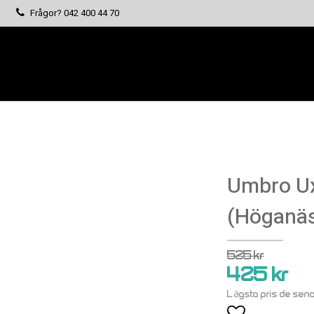
Frågor?
042 400 44 70
Umbro Ux
(Höganäs
525 kr
425 kr
Lägsta pris de sen