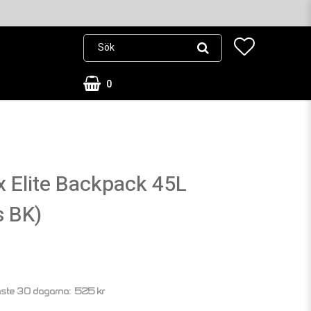
0
 Elite Backpack 45L
 BK)
525 kr
aste 30 dagarna