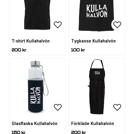
Lägg till i favoritlistan
Lägg ti
T-shirt Kullahalvön
Tygkasse Kullahalvön
200 kr
100 kr
Lägg till i favoritlistan
Lägg ti
Glasflaska Kullahalvön
Förkläde Kullahalvön
150 kr
200 kr