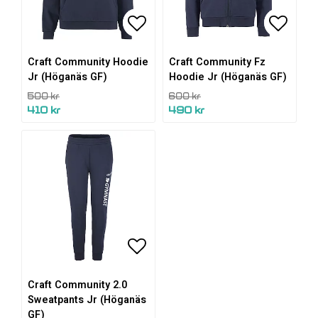
Lägg till i favoritlistan
Lägg till i favoritlistan
Lägg ti
Lägg ti
Craft Community Hoodie
Craft Community Fz
Jr (Höganäs GF)
Hoodie Jr (Höganäs GF)
500 kr
600 kr
410 kr
490 kr
Lägg till i favoritlistan
Craft Community 2.0
Sweatpants Jr (Höganäs
GF)