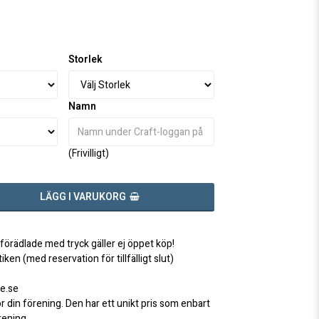
favoritlistan
Storlek
Namn
(Frivilligt)
LÄGG I VARUKORG
 förädlade med tryck gäller ej öppet köp!
iken (med reservation för tillfälligt slut)
e.se
ör din förening. Den har ett unikt pris som enbart
örening.