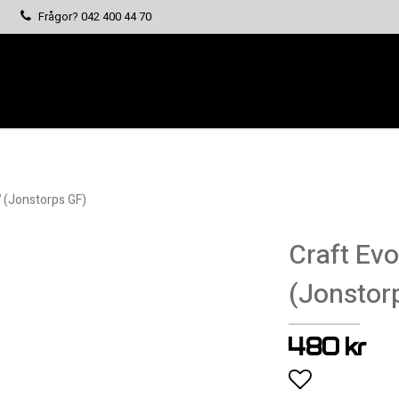
Frågor?
042 400 44 70
W (Jonstorps GF)
Craft Evo
(Jonstor
480 kr