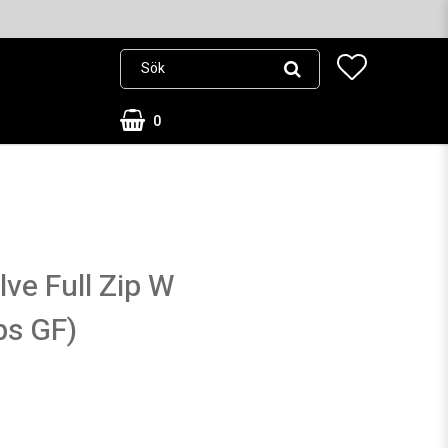
0
lve Full Zip W
ps GF)