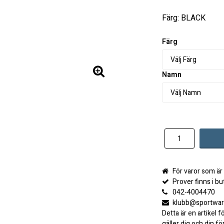
Lägg till i 
Färg: BLACK
Färg
Namn
För varor som är
Prover finns i but
042-4004470
klubb@sportwar
Detta är en artikel f
gäller dig och din f